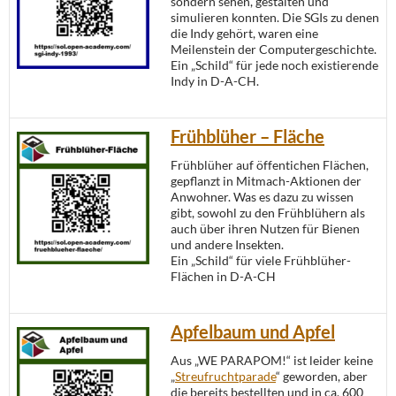
sondern sehen, gestalten und
simulieren konnten. Die SGIs zu denen
die Indy gehört, waren eine
Meilenstein der Computergeschichte.
Ein „Schild“ für jede noch existierende
Indy in D-A-CH.
Frühblüher – Fläche
Frühblüher auf öffentichen Flächen,
gepflanzt in Mitmach-Aktionen der
Anwohner. Was es dazu zu wissen
gibt, sowohl zu den Frühblühern als
auch über ihren Nutzen für Bienen
und andere Insekten.
Ein „Schild“ für viele Frühblüher-
Flächen in D-A-CH
Apfelbaum und Apfel
Aus „WE PARAPOM!“ ist leider keine
„
Streufruchtparade
“ geworden, aber
die bereits bestellten und in ca. 600