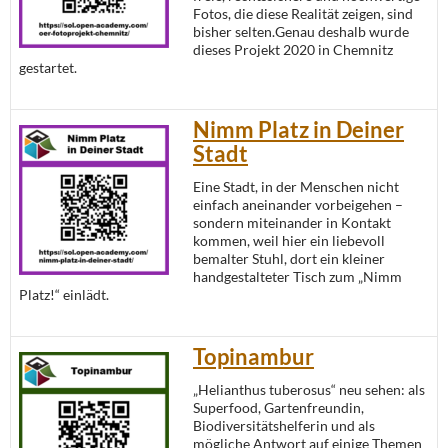
Fotos, die diese Realität zeigen, sind
bisher selten.Genau deshalb wurde
dieses Projekt 2020 in Chemnitz
gestartet.
Nimm Platz in Deiner
Stadt
Eine Stadt, in der Menschen nicht
einfach aneinander vorbeigehen –
sondern miteinander in Kontakt
kommen, weil hier ein liebevoll
bemalter Stuhl, dort ein kleiner
handgestalteter Tisch zum „Nimm
Platz!“ einlädt.
Topinambur
„Helianthus tuberosus“ neu sehen: als
Superfood, Gartenfreundin,
Biodiversitätshelferin und als
mögliche Antwort auf einige Themen