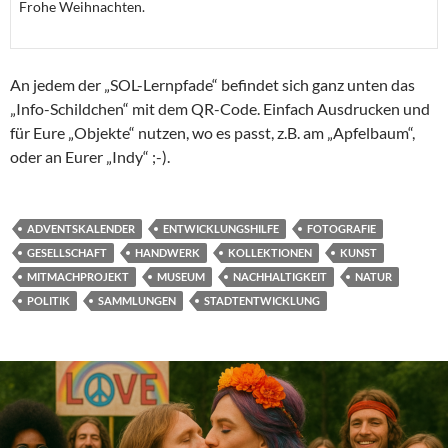
Frohe Weihnachten.
An jedem der „SOL-Lernpfade“ befindet sich ganz unten das
„Info-Schildchen“ mit dem QR-Code. Einfach Ausdrucken und
für Eure „Objekte“ nutzen, wo es passt, z.B. am „Apfelbaum“,
oder an Eurer „Indy“ ;-).
ADVENTSKALENDER
ENTWICKLUNGSHILFE
FOTOGRAFIE
GESELLSCHAFT
HANDWERK
KOLLEKTIONEN
KUNST
MITMACHPROJEKT
MUSEUM
NACHHALTIGKEIT
NATUR
POLITIK
SAMMLUNGEN
STADTENTWICKLUNG