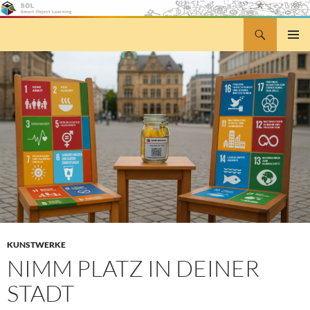
Zum
Inhalt
Suchen
Smart Object Learning
springen
PRIMÄR
MENÜ
KUNSTWERKE
NIMM PLATZ IN DEINER
STADT