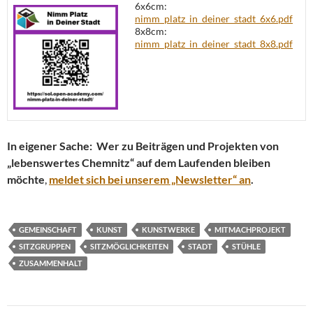
6x6cm:
nimm_platz_in_deiner_stadt_6x6.pdf
8x8cm:
nimm_platz_in_deiner_stadt_8x8.pdf
In eigener Sache: Wer zu Beiträgen und Projekten von
„lebenswertes Chemnitz“ auf dem Laufenden bleiben
möchte
,
meldet sich bei unserem „Newsletter“ an
.
GEMEINSCHAFT
KUNST
KUNSTWERKE
MITMACHPROJEKT
SITZGRUPPEN
SITZMÖGLICHKEITEN
STADT
STÜHLE
ZUSAMMENHALT