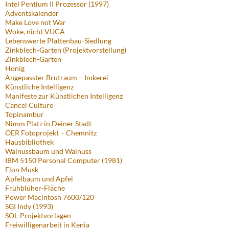
Intel Pentium II Prozessor (1997)
Adventskalender
Make Love not War
Woke, nicht VUCA
Lebenswerte Plattenbau-Siedlung
Zinkblech-Garten (Projektvorstellung)
Zinkblech-Garten
Honig
Angepasster Brutraum – Imkerei
Künstliche Intelligenz
Manifeste zur Künstlichen Intelligenz
Cancel Culture
Topinambur
Nimm Platz in Deiner Stadt
OER Fotoprojekt – Chemnitz
Hausbibliothek
Walnussbaum und Walnuss
IBM 5150 Personal Computer (1981)
Elon Musk
Apfelbaum und Apfel
Frühblüher-Fläche
Power Macintosh 7600/120
SGI Indy (1993)
SOL-Projektvorlagen
Freiwilligenarbeit in Kenia