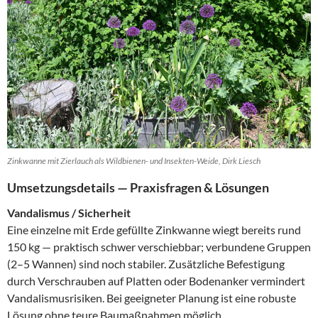
Zinkwanne mit Zierlauch als Wildbienen- und Insekten-Weide, Dirk Liesch
Umsetzungsdetails — Praxisfragen & Lösungen
Vandalismus / Sicherheit
Eine einzelne mit Erde gefüllte Zinkwanne wiegt bereits rund
150 kg — praktisch schwer verschiebbar; verbundene Gruppen
(2–5 Wannen) sind noch stabiler. Zusätzliche Befestigung
durch Verschrauben auf Platten oder Bodenanker vermindert
Vandalismusrisiken. Bei geeigneter Planung ist eine robuste
Lösung ohne teure Baumaßnahmen möglich.