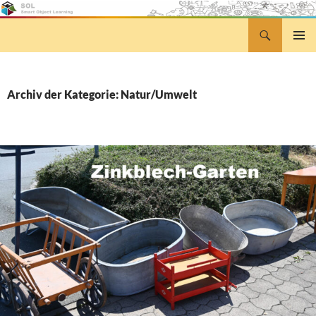
Zum
Inhalt
Suchen
Smart Object Learning
springen
PRIMÄR
MENÜ
Archiv der Kategorie: Natur/Umwelt