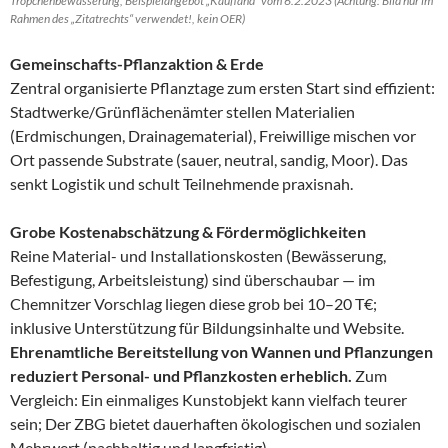
Tröpchenbewässerung, Beispielangebot „Kaufland“ vom 6.2.2023 (Achtung: Bild nur im
Rahmen des „Zitatrechts“ verwendet!, kein OER)
Gemeinschafts-Pflanzaktion & Erde
Zentral organisierte Pflanztage zum ersten Start sind effizient:
Stadtwerke/Grünflächenämter stellen Materialien
(Erdmischungen, Drainagematerial), Freiwillige mischen vor
Ort passende Substrate (sauer, neutral, sandig, Moor). Das
senkt Logistik und schult Teilnehmende praxisnah.
Grobe Kostenabschätzung & Fördermöglichkeiten
Reine Material- und Installationskosten (Bewässerung,
Befestigung, Arbeitsleistung) sind überschaubar — im
Chemnitzer Vorschlag liegen diese grob bei 10–20 T€;
inklusive Unterstützung für Bildungsinhalte und Website.
Ehrenamtliche Bereitstellung von Wannen und Pflanzungen
reduziert Personal- und Pflanzkosten erheblich.
Zum
Vergleich: Ein einmaliges Kunstobjekt kann vielfach teurer
sein; Der ZBG bietet dauerhaften ökologischen und sozialen
Mehrwert (nachhaltig und langfristig).