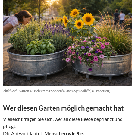
Zinkblech-Garten Ausschnitt mit Sonnenblumen (Symbolbild, KI generiert)
Wer diesen Garten möglich gemacht hat
Vielleicht fragen Sie sich, wer all diese Beete bepflanzt und
pflegt.
Die Antwort lautet:
Menschen wie Sie.