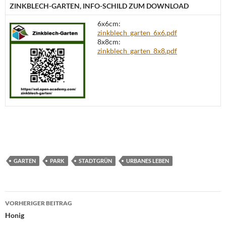
ZINKBLECH-GARTEN, INFO-SCHILD ZUM DOWNLOAD
6x6cm:
zinkblech_garten_6x6.pdf
8x8cm:
zinkblech_garten_8x8.pdf
GARTEN
PARK
STADTGRÜN
URBANES LEBEN
Beitragsnavigation
VORHERIGER BEITRAG
Honig