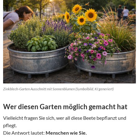
Zinkblech-Garten Ausschnitt mit Sonnenblumen (Symbolbild, KI generiert)
Wer diesen Garten möglich gemacht hat
Vielleicht fragen Sie sich, wer all diese Beete bepflanzt und
pflegt.
Die Antwort lautet:
Menschen wie Sie.