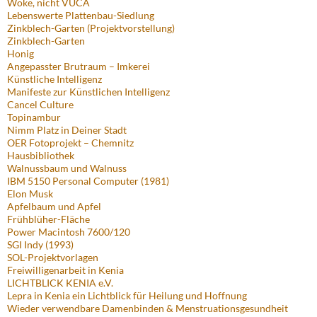
Woke, nicht VUCA
Lebenswerte Plattenbau-Siedlung
Zinkblech-Garten (Projektvorstellung)
Zinkblech-Garten
Honig
Angepasster Brutraum – Imkerei
Künstliche Intelligenz
Manifeste zur Künstlichen Intelligenz
Cancel Culture
Topinambur
Nimm Platz in Deiner Stadt
OER Fotoprojekt – Chemnitz
Hausbibliothek
Walnussbaum und Walnuss
IBM 5150 Personal Computer (1981)
Elon Musk
Apfelbaum und Apfel
Frühblüher-Fläche
Power Macintosh 7600/120
SGI Indy (1993)
SOL-Projektvorlagen
Freiwilligenarbeit in Kenia
LICHTBLICK KENIA e.V.
Lepra in Kenia ein Lichtblick für Heilung und Hoffnung
Wieder verwendbare Damenbinden & Menstruationsgesundheit