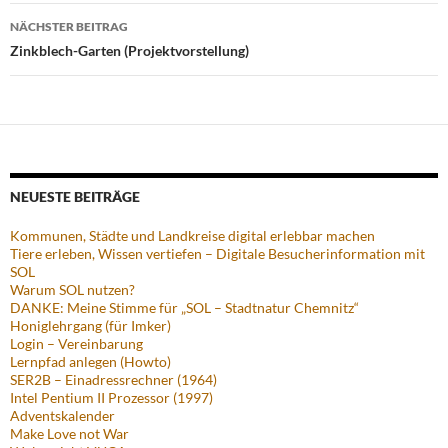
NÄCHSTER BEITRAG
Zinkblech-Garten (Projektvorstellung)
NEUESTE BEITRÄGE
Kommunen, Städte und Landkreise digital erlebbar machen
Tiere erleben, Wissen vertiefen – Digitale Besucherinformation mit
SOL
Warum SOL nutzen?
DANKE: Meine Stimme für „SOL – Stadtnatur Chemnitz“
Honiglehrgang (für Imker)
Login – Vereinbarung
Lernpfad anlegen (Howto)
SER2B – Einadressrechner (1964)
Intel Pentium II Prozessor (1997)
Adventskalender
Make Love not War