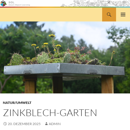
Zum
Inhalt
Suchen
Smart Object Learning
springen
PRIMÄR
MENÜ
NATUR/UMWELT
ZINKBLECH-GARTEN
20. DEZEMBER 2025
ADMIN