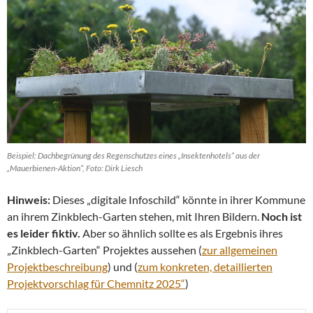
Beispiel: Dachbegrünung des Regenschutzes eines „Insektenhotels“ aus der
„Mauerbienen-Aktion“, Foto: Dirk Liesch
Hinweis:
Dieses „digitale Infoschild“ könnte in ihrer Kommune
an ihrem Zinkblech-Garten stehen, mit Ihren Bildern.
Noch ist
es leider fiktiv.
Aber so ähnlich sollte es als Ergebnis ihres
„Zinkblech-Garten“ Projektes aussehen (
zur allgemeinen
Projektbeschreibung
) und (
zum konkreten, detaillierten
Projektvorschlag für Chemnitz 2025“
)