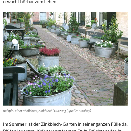
erwacht hörbar zum Leben.
Beispiel einer ähnlichen „Zinkblech“ Nutzung (Quelle: pixabay)
Im Sommer
ist der Zinkblech-Garten in seiner ganzen Fülle da.
Blüten leuchten, Kräuter verströmen Duft, Früchte reifen in