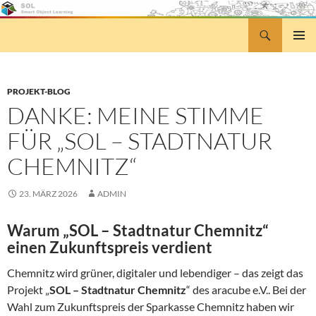
Zum
Inhalt
Suchen
Smart Object Learning
springen
PRIMÄR
MENÜ
PROJEKT-BLOG
DANKE: MEINE STIMME
FÜR „SOL – STADTNATUR
CHEMNITZ“
23. MÄRZ 2026
ADMIN
Warum „SOL – Stadtnatur Chemnitz“
einen Zukunftspreis verdient
Chemnitz wird grüner, digitaler und lebendiger – das zeigt das
Projekt „
SOL – Stadtnatur Chemnitz
“ des aracube e.V.. Bei der
Wahl zum Zukunftspreis der Sparkasse Chemnitz haben wir