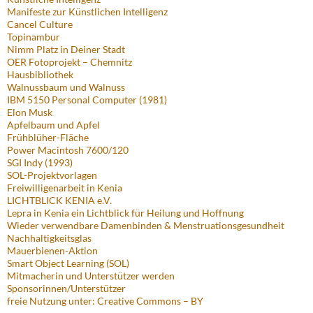
Manifeste zur Künstlichen Intelligenz
Cancel Culture
Topinambur
Nimm Platz in Deiner Stadt
OER Fotoprojekt – Chemnitz
Hausbibliothek
Walnussbaum und Walnuss
IBM 5150 Personal Computer (1981)
Elon Musk
Apfelbaum und Apfel
Frühblüher-Fläche
Power Macintosh 7600/120
SGI Indy (1993)
SOL-Projektvorlagen
Freiwilligenarbeit in Kenia
LICHTBLICK KENIA e.V.
Lepra in Kenia ein Lichtblick für Heilung und Hoffnung
Wieder verwendbare Damenbinden & Menstruationsgesundheit
Nachhaltigkeitsglas
Mauerbienen-Aktion
Smart Object Learning (SOL)
Mitmacherin und Unterstützer werden
Sponsorinnen/Unterstützer
freie Nutzung unter: Creative Commons – BY