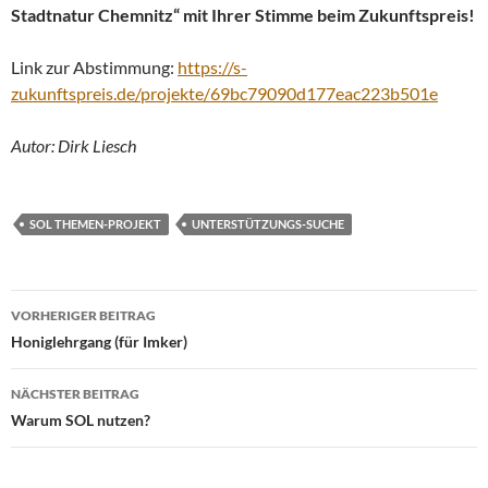
Stadtnatur Chemnitz“ mit Ihrer Stimme beim Zukunftspreis!
Link zur Abstimmung:
https://s-
zukunftspreis.de/projekte/69bc79090d177eac223b501e
Autor: Dirk Liesch
SOL THEMEN-PROJEKT
UNTERSTÜTZUNGS-SUCHE
Beitragsnavigation
VORHERIGER BEITRAG
Honiglehrgang (für Imker)
NÄCHSTER BEITRAG
Warum SOL nutzen?