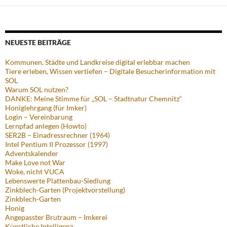
NEUESTE BEITRÄGE
Kommunen, Städte und Landkreise digital erlebbar machen
Tiere erleben, Wissen vertiefen – Digitale Besucherinformation mit
SOL
Warum SOL nutzen?
DANKE: Meine Stimme für „SOL – Stadtnatur Chemnitz“
Honiglehrgang (für Imker)
Login – Vereinbarung
Lernpfad anlegen (Howto)
SER2B – Einadressrechner (1964)
Intel Pentium II Prozessor (1997)
Adventskalender
Make Love not War
Woke, nicht VUCA
Lebenswerte Plattenbau-Siedlung
Zinkblech-Garten (Projektvorstellung)
Zinkblech-Garten
Honig
Angepasster Brutraum – Imkerei
Künstliche Intelligenz