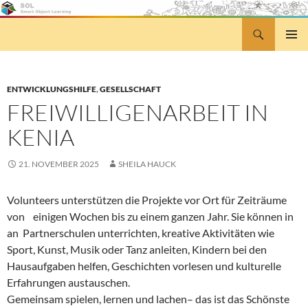
Zum
Inhalt
Suchen
Smart Object Learning
springen
PRIMÄR
MENÜ
ENTWICKLUNGSHILFE
,
GESELLSCHAFT
FREIWILLIGENARBEIT IN
KENIA
21. NOVEMBER 2025
SHEILA HAUCK
Volunteers unterstützen die Projekte vor Ort für Zeiträume
von einigen Wochen bis zu einem ganzen Jahr. Sie können in
an Partnerschulen unterrichten, kreative Aktivitäten wie
Sport, Kunst, Musik oder Tanz anleiten, Kindern bei den
Hausaufgaben helfen, Geschichten vorlesen und kulturelle
Erfahrungen austauschen.
Gemeinsam spielen, lernen und lachen– das ist das Schönste