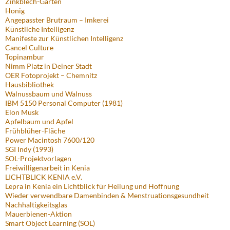
Zinkblech-Garten
Honig
Angepasster Brutraum – Imkerei
Künstliche Intelligenz
Manifeste zur Künstlichen Intelligenz
Cancel Culture
Topinambur
Nimm Platz in Deiner Stadt
OER Fotoprojekt – Chemnitz
Hausbibliothek
Walnussbaum und Walnuss
IBM 5150 Personal Computer (1981)
Elon Musk
Apfelbaum und Apfel
Frühblüher-Fläche
Power Macintosh 7600/120
SGI Indy (1993)
SOL-Projektvorlagen
Freiwilligenarbeit in Kenia
LICHTBLICK KENIA e.V.
Lepra in Kenia ein Lichtblick für Heilung und Hoffnung
Wieder verwendbare Damenbinden & Menstruationsgesundheit
Nachhaltigkeitsglas
Mauerbienen-Aktion
Smart Object Learning (SOL)