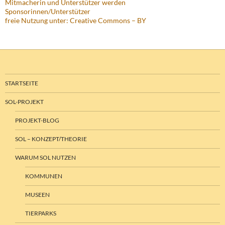
Mitmacherin und Unterstützer werden
Sponsorinnen/Unterstützer
freie Nutzung unter: Creative Commons – BY
STARTSEITE
SOL-PROJEKT
PROJEKT-BLOG
SOL – KONZEPT/THEORIE
WARUM SOL NUTZEN
KOMMUNEN
MUSEEN
TIERPARKS