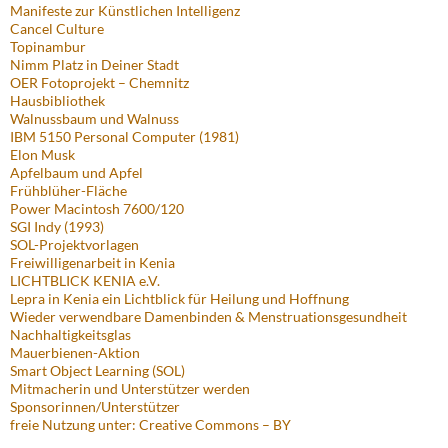
Manifeste zur Künstlichen Intelligenz
Cancel Culture
Topinambur
Nimm Platz in Deiner Stadt
OER Fotoprojekt – Chemnitz
Hausbibliothek
Walnussbaum und Walnuss
IBM 5150 Personal Computer (1981)
Elon Musk
Apfelbaum und Apfel
Frühblüher-Fläche
Power Macintosh 7600/120
SGI Indy (1993)
SOL-Projektvorlagen
Freiwilligenarbeit in Kenia
LICHTBLICK KENIA e.V.
Lepra in Kenia ein Lichtblick für Heilung und Hoffnung
Wieder verwendbare Damenbinden & Menstruationsgesundheit
Nachhaltigkeitsglas
Mauerbienen-Aktion
Smart Object Learning (SOL)
Mitmacherin und Unterstützer werden
Sponsorinnen/Unterstützer
freie Nutzung unter: Creative Commons – BY