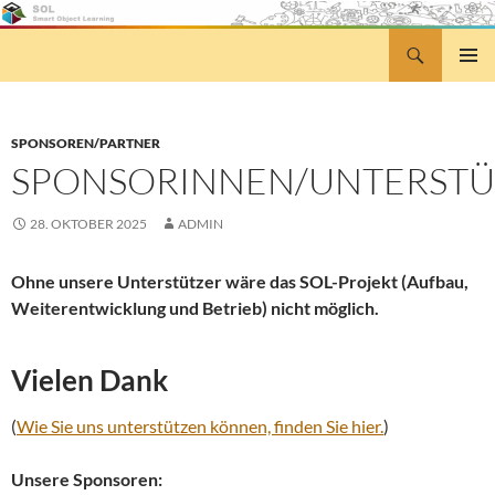
Zum
Inhalt
Suchen
Smart Object Learning
springen
PRIMÄR
MENÜ
SPONSOREN/PARTNER
SPONSORINNEN/UNTERSTÜ
28. OKTOBER 2025
ADMIN
Ohne unsere Unterstützer wäre das SOL-Projekt (Aufbau,
Weiterentwicklung und Betrieb) nicht möglich.
Vielen Dank
(
Wie Sie uns unterstützen können, finden Sie hier.
)
Unsere Sponsoren: