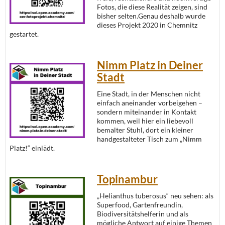
Fotos, die diese Realität zeigen, sind
bisher selten.Genau deshalb wurde
dieses Projekt 2020 in Chemnitz
gestartet.
Nimm Platz in Deiner
Stadt
Eine Stadt, in der Menschen nicht
einfach aneinander vorbeigehen –
sondern miteinander in Kontakt
kommen, weil hier ein liebevoll
bemalter Stuhl, dort ein kleiner
handgestalteter Tisch zum „Nimm
Platz!“ einlädt.
Topinambur
„Helianthus tuberosus“ neu sehen: als
Superfood, Gartenfreundin,
Biodiversitätshelferin und als
mögliche Antwort auf einige Themen