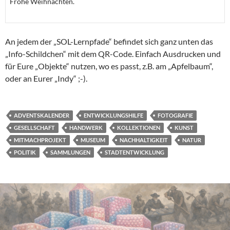
Frohe Weihnachten.
An jedem der „SOL-Lernpfade“ befindet sich ganz unten das
„Info-Schildchen“ mit dem QR-Code. Einfach Ausdrucken und
für Eure „Objekte“ nutzen, wo es passt, z.B. am „Apfelbaum“,
oder an Eurer „Indy“ ;-).
ADVENTSKALENDER
ENTWICKLUNGSHILFE
FOTOGRAFIE
GESELLSCHAFT
HANDWERK
KOLLEKTIONEN
KUNST
MITMACHPROJEKT
MUSEUM
NACHHALTIGKEIT
NATUR
POLITIK
SAMMLUNGEN
STADTENTWICKLUNG