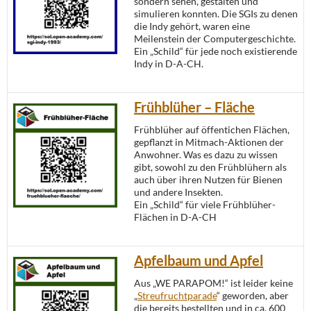
sondern sehen, gestalten und
simulieren konnten. Die SGIs zu denen
die Indy gehört, waren eine
Meilenstein der Computergeschichte.
Ein „Schild“ für jede noch existierende
Indy in D-A-CH.
Frühblüher – Fläche
Frühblüher auf öffentichen Flächen,
gepflanzt in Mitmach-Aktionen der
Anwohner. Was es dazu zu wissen
gibt, sowohl zu den Frühblühern als
auch über ihren Nutzen für Bienen
und andere Insekten.
Ein „Schild“ für viele Frühblüher-
Flächen in D-A-CH
Apfelbaum und Apfel
Aus „WE PARAPOM!“ ist leider keine
„
Streufruchtparade
“ geworden, aber
die bereits bestellten und in ca. 600