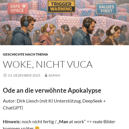
GESCHICHTE NACH THEMA
WOKE, NICHT VUCA
23. DEZEMBER 2025
ADMIN
Ode an die verwöhnte Apokalypse
Autor: Dirk Liesch (mit KI Unterstützug, DeepSeek +
ChatGPT)
Hinweis:
noch nicht fertig / „
Man
at work“ => reale Bilder
kommen später