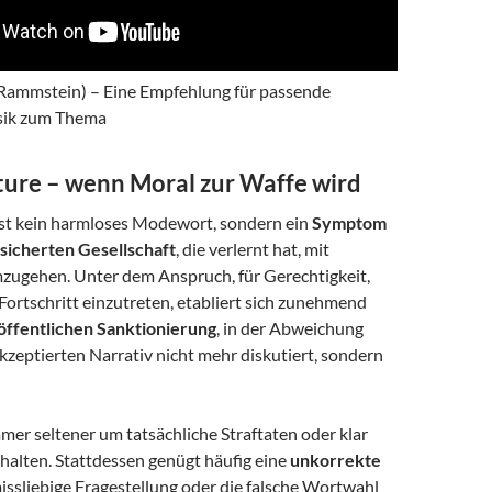
Rammstein) – Eine Empfehlung für passende
sik zum Thema
ture – wenn Moral zur Waffe wird
ist kein harmloses Modewort, sondern ein
Symptom
nsicherten Gesellschaft
, die verlernt hat, mit
ugehen. Unter dem Anspruch, für Gerechtigkeit,
 Fortschritt einzutreten, etabliert sich zunehmend
 öffentlichen Sanktionierung
, in der Abweichung
zeptierten Narrativ nicht mehr diskutiert, sondern
mer seltener um tatsächliche Straftaten oder klar
halten. Stattdessen genügt häufig eine
unkorrekte
missliebige Fragestellung oder die falsche Wortwahl