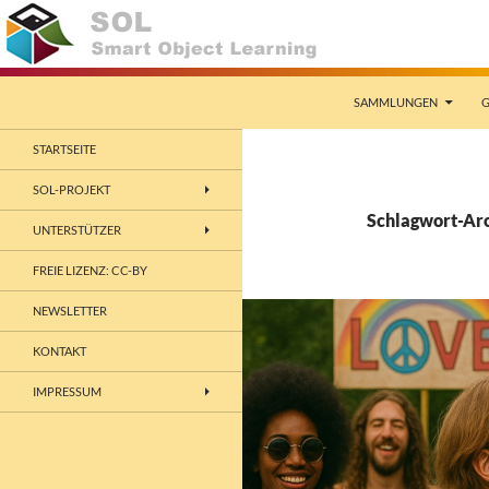
Zum
Inhalt
springen
Suchen
Smart Object Learning
SAMMLUNGEN
G
SOL
STARTSEITE
SOL-PROJEKT
Schlagwort-Arc
UNTERSTÜTZER
FREIE LIZENZ: CC-BY
NEWSLETTER
KONTAKT
IMPRESSUM