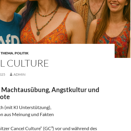
H THEMA
,
POLITIK
L CULTURE
025
ADMIN
 Machtausübung, Angstkultur und
bote
ch (mit KI Unterstützung),
on aus Meinung und Fakten
tzer Cancel Culture“ (GC³) vor und während des