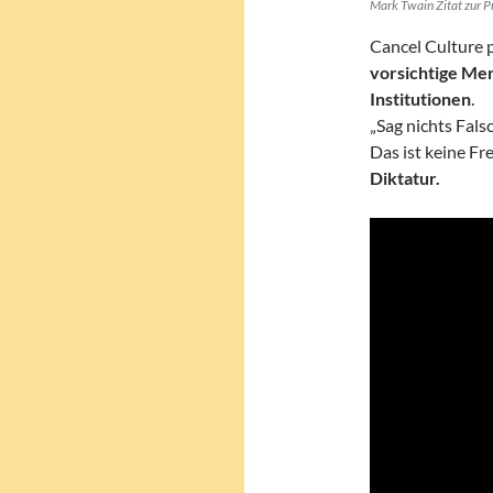
Mark Twain Zitat zur 
Cancel Culture p
vorsichtige Me
Institutionen
.
„Sag nichts Falsc
Das ist keine Fr
Diktatur.