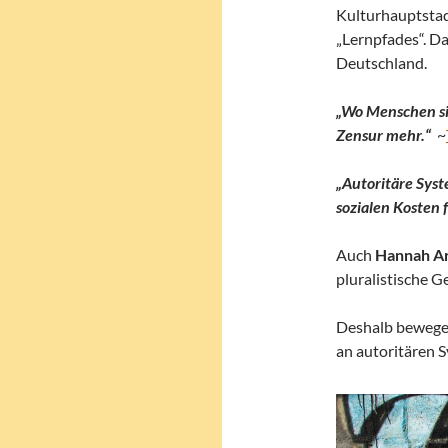
Kulturhauptstad
„Lernpfades“. Da
Deutschland.
„Wo Menschen sic
Zensur mehr.“
~
„Autoritäre Syst
sozialen Kosten
Auch
Hannah A
pluralistische G
Deshalb bewegen 
an autoritären S