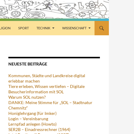
LIGION
SPORT
TECHNIK
WISSENSCHAFT
NEUESTE BEITRÄGE
Kommunen, Städte und Landkreise digital
erlebbar machen
Tiere erleben, Wissen vertiefen – Digitale
Besucherinformation mit SOL
Warum SOL nutzen?
DANKE: Meine Stimme für „SOL – Stadtnatur
Chemnitz“
Honiglehrgang (für Imker)
Login – Vereinbarung
Lernpfad anlegen (Howto)
SER2B – Einadressrechner (1964)