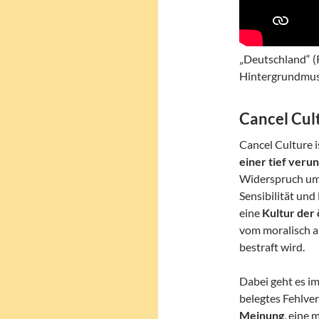
„Deutschland“ (
Hintergrundmu
Cancel Cul
Cancel Culture 
einer tief veru
Widerspruch umz
Sensibilität und
eine
Kultur der
vom moralisch ak
bestraft wird.
Dabei geht es im
belegtes Fehlver
Meinung
, eine 