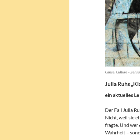
Cancel Culture – Zens
Julia Ruhs „Kl
ein aktuelles L
Der Fall Julia R
Nicht, weil sie 
fragte. Und wer d
Wahrheit – sond