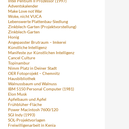
Intel Pentium II Prozessor (1997)
Adventskalender
Make Love not War
Woke, nicht VUCA
Lebenswerte Plattenbau-Siedlung
Zinkblech-Garten (Projektvorstellung)
Zinkblech-Garten
Honig
Angepasster Brutraum – Imkerei
Künstliche Intelligenz
Manifeste zur Künstlichen Intelligenz
Cancel Culture
Topinambur
Nimm Platz in Deiner Stadt
OER Fotoprojekt – Chemnitz
Hausbibliothek
Walnussbaum und Walnuss
IBM 5150 Personal Computer (1981)
Elon Musk
Apfelbaum und Apfel
Frühblüher-Fläche
Power Macintosh 7600/120
SGI Indy (1993)
SOL-Projektvorlagen
Freiwilligenarbeit in Kenia